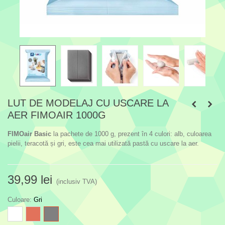
LUT DE MODELAJ CU USCARE LA
AER FIMOAIR 1000G
FIMOair Basic
la pachete de 1000 g, prezent în 4 culori: alb, culoarea
pielii, teracotă și gri, este cea mai utilizată pastă cu uscare la aer.
39,99 lei
(inclusiv TVA)
Culoare
:
Gri
Alb
Maro
Gri
teracota