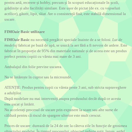
pentru artă, recreere și hobby, precum și în scopuri educaționale în școli,
grădinițe și alte facilități similare. Este ușor de pictat (de ex. cu vopseluri
acrilice), găurit, lipit, tăiat. Are o consistență fină, este stabilă dimensional la
uscare.
FIMOair Basic utilizare
FIMOair Basic
nu necesită pregătiri speciale înainte de a se folosi.
Lut de
modelaj
fabricat pe bază de apă, se usucă la aer fără a fi nevoie de ardere. Este
fabricat în proporție de 95% din materiale naturale și de aceea este un produs
perfect pentru copiii cu vârsta mai mare de 3 ani.
Ambalajul din folie previne uscarea.
Nu se întărește în cuptor sau la microunde.
ATENȚIE: Produs pentru copii cu vârsta peste 3 ani, sub stricta supraveghere
a adulților.
După modelare nu mai interveniți asupra produsului decât după ce acesta
este uscat și întărit.
Nu accelerați procesul de uscare prin expunere la soare sau alte surse de
căldură pentru că riscul de spargere ulterior este mult crescut.
Proces de uscare: durează de la 24 de ore la câteva zile în funcție de grosimea
obiectului modelat. În timpul procesului, obiectul trebuie rotit, întors, astfel