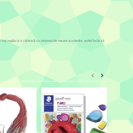
 veți regăsi și o cărticică cu sistemul de mixare a culorilor, astfel încât să