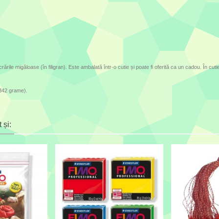
ările migăloase (în filigran). Este ambalată într-o cutie și poate fi oferită ca un cadou. În cutie
(342 grame).
 și: