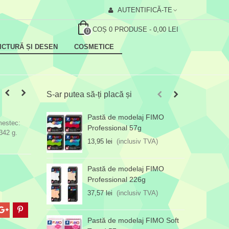
AUTENTIFICĂ-TE
COȘ
0
PRODUSE
-
0,00 LEI
0
ICTURĂ ȘI DESEN
COSMETICE
S-ar putea să-ți placă și
Pastă de modelaj FIMO
P
mestec:
Professional 57g
s
 342 g.
13,95 lei
(inclusiv TVA)
5
Pastă de modelaj FIMO
Professional 226g
37,57 lei
(inclusiv TVA)
Pastă de modelaj FIMO Soft