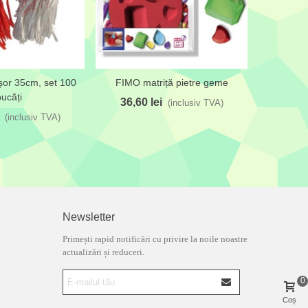
șor 35cm, set 100
FIMO matriță pietre geme
Pastă de 
ta de dorințe
Adaugă la lista de dorințe
Adaugă l
ucăți
24 c
36,60 lei
(inclusiv TVA)
111,8
(inclusiv TVA)
Newsletter
Primești rapid notificări cu privire la noile noastre
actualizări și reduceri.
0
Coș