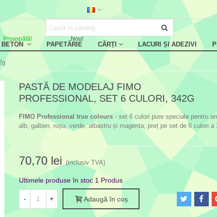
Proaspătă!
Nou!
, BETON
PAPETĂRIE
CĂRȚI
LACURI ȘI ADEZIVI
P
2g
PASTĂ DE MODELAJ FIMO
PROFESSIONAL, SET 6 CULORI, 342G
FIMO Professional true colours
- set 6 culori pure speciale pentru a
alb, galben, roșu, verde, albastru și magenta, preț pe set de 6 culori a
70,70 lei
(inclusiv TVA)
Ultimele produse în stoc
1 Produs
-
+
Adaugă în coș