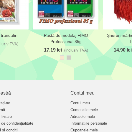
trandafiri
Pastă de modelaj FIMO
Șnururi mărți
 dorințe
Adaugă la lista de dorințe
Adaugă la lis
Professional 85g
b
clusiv TVA)
17,19 lei
14,90 lei
(inclusiv TVA)
Crem
Gri
șampanie
pastel
astră
Contul meu
ați-ne
Contul meu
rmă
Comenzile mele
 livrare
Adresele mele
a de confidențialitate
Informațiile personale
 și condiții
Cupoanele mele