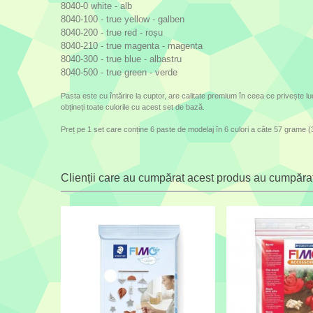
8040-0 white - alb
8040-100 - true yellow - galben
8040-200 - true red - roșu
8040-210 - true magenta - magenta
8040-300 - true blue - albastru
8040-500 - true green - verde
Pasta este cu întărire la cuptor, are calitate premium în ceea ce privește lucr
obțineți toate culorile cu acest set de bază.
Preț pe 1 set care conține 6 paste de modelaj în 6 culori a câte 57 grame 
Clienții care au cumpărat acest produs au cumpărat