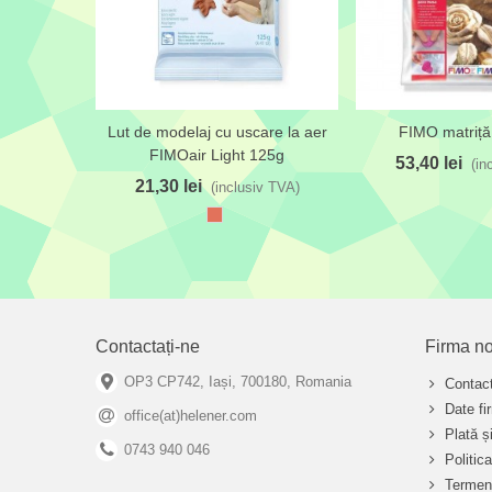
Lut de modelaj cu uscare la aer
FIMO matriță 
Adaugă la lista de dorințe
Adaugă la lista de
FIMOair Light 125g
53,40 lei
(in
21,30 lei
(inclusiv TVA)
Maro
teracota
Contactați-ne
Firma no
OP3 CP742, Iași, 700180, Romania
Contact
Date fi
office(at)helener.com
Plată și
0743 940 046
Politic
Termeni