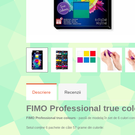
Descriere
Recenzii
FIMO Professional true colo
FIMO Professional true colours
- pastă de modelaj în set de 6 culori co
Setul conține 6 pachete de câte 57 grame din culorile: