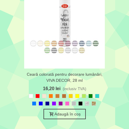
Ceară colorată pentru decorare lumânări,
VIVA DECOR, 28 ml
16,20 lei
(inclusiv TVA)
Alb
Roșu
Crem
Portocaliu
Bronz
Cupru
Auriu
Galben
Verde
Verde
Albastru
șampanie
deschis
turcoaz
Albastru
Albastru
Albastru
Violet
Purpuriu
Roz
Argintiu
Negru
Sclipici
Sclipici
azur
închis
aprins
silver
argintiu
auriu
Adaugă în coș