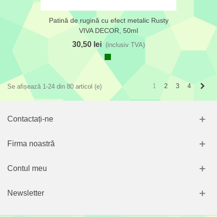
Patină de rugină cu efect metalic Rusty
VIVA DECOR, 50ml
30,50 lei
(inclusiv TVA)
Verde
Urmă
1
2
3
4
Se afișează 1-24 din 80 articol (e)
Contactați-ne
Firma noastră
Contul meu
Newsletter