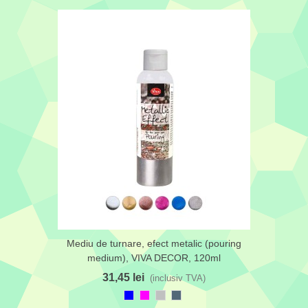
Mediu de turnare, efect metalic (pouring
medium), VIVA DECOR, 120ml
31,45 lei
(inclusiv TVA)
Albastru
Magenta
Argintiu
Gri
silver
metal