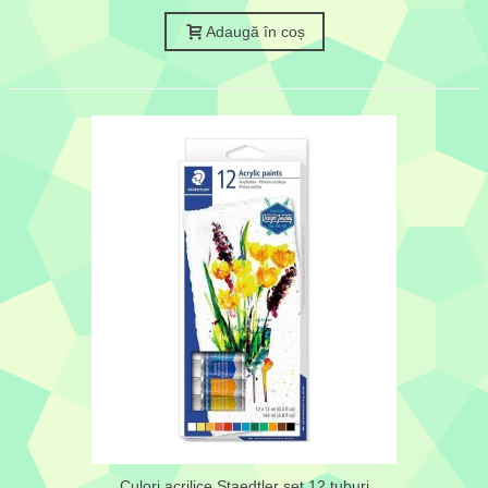
silver
Adaugă în coș
Culori acrilice Staedtler set 12 tuburi