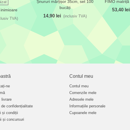
Șnururi mărțișor 35cm, set 100
FIMO matriță
 dorințe
Adaugă la lista de dorințe
Adaugă la lis
izat
bucăți
53,40 lei
inimioare
14,90 lei
(inclusiv TVA)
clusiv TVA)
astră
Contul meu
ați-ne
Contul meu
rmă
Comenzile mele
 livrare
Adresele mele
a de confidențialitate
Informațiile personale
 și condiții
Cupoanele mele
i și concursuri