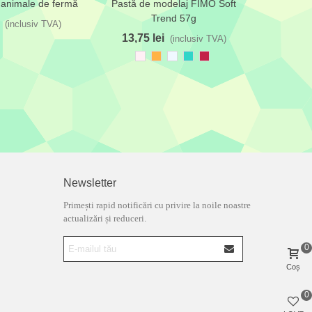
 animale de fermă
Pastă de modelaj FIMO Soft
Pastă
ta de dorințe
Adaugă la lista de dorințe
Adaugă l
Trend 57g
Profession
(inclusiv TVA)
13,75 lei
61,00
(inclusiv TVA)
Roz
Portocaliu
Albastru
Albastru
Roșu
pal
pastel
cer
turcoaz
carmin
deschis
murdar
Newsletter
Primești rapid notificări cu privire la noile noastre
actualizări și reduceri.
0
Coș
0