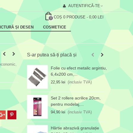
AUTENTIFICĂ-TE
COȘ
0
PRODUSE
-
0,00 LEI
0
ICTURĂ ȘI DESEN
COSMETICE
S-ar putea să-ți placă și
 economic,
Folie cu efect metalic argintiu,
B
6,4x200 cm,...
1
22,95 lei
(inclusiv TVA)
1
Set 2 rollere acrilice 20cm,
pentru modelaj,...
94,90 lei
(inclusiv TVA)
Hârtie abrazivă granulație