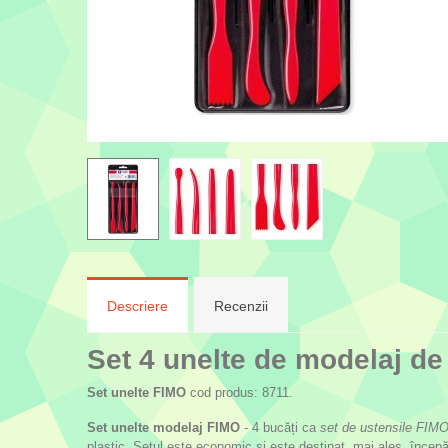
Descriere
Recenzii
Set 4 unelte de modelaj de
Set unelte FIMO
cod produs: 8711.
Set unelte modelaj FIMO
- 4 bucăți ca
set de ustensile FIM
plastic. Setul este economic și este destinat, mai ales, începăto