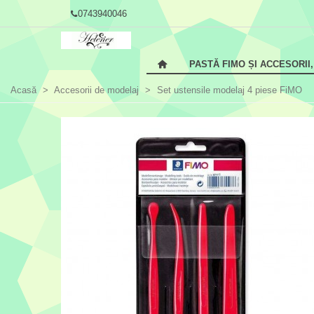
0743940046
PASTĂ FIMO ȘI ACCESORII
Acasă
>
Accesorii de modelaj
>
Set ustensile modelaj 4 piese FiMO