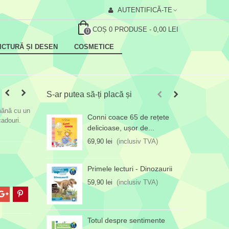
AUTENTIFICĂ-TE
COȘ
0
PRODUSE
-
0,00 LEI
0
ICTURĂ ȘI DESEN
COSMETICE
S-ar putea să-ți placă și
mănă cu un
Conni coace 65 de rețete
T
cadouri.
delicioase, ușor de...
7
69,90 lei
(inclusiv TVA)
Primele lecturi - Dinozaurii
59,90 lei
(inclusiv TVA)
Totul despre sentimente