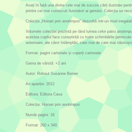
Aveți în față una dintre cele mai de succes cărți ilustrate pent
printre cei mai cunoscuți ilustratori ai genului. Colecția se reco
Colecția „Hoinari prin anotimpuri” dezvoltă într-un mod inegala
Volumele colecției prezintă pe rând lumea celor patru anotimpur
acestea copilul face cunoștință cu toate schimbările petrecute 
anterioare, ale căror întâmplări, care mai de care mai năstrușn
Format: pagini cartonate și coperți cartonate
Gama de vârstă: +2 ani
Autor: Rotraut Susanne Berner
An apariție: 2012
Editura: Editura Casa
Colecția: Hoinari prin anotimpuri
Număr pagini: 16
Format: 260 x 340