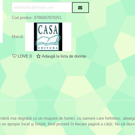
Cod produs:
9786067870251
Marcă:
LOVE
0
Adaugă la lista de dorințe
nă mai degrabă cu un muşuroi de furnici, cu oameni care forfotesc, aleargă de
 se apropie încet şi liniştit, fiind prezent în fiecare pagină a cărţii. Nu vă