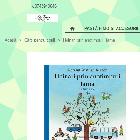
0743940046
PASTĂ FIMO ȘI ACCESORII
Acasă
>
Cărți pentru copii
>
Hoinari prin anotimpuri. Iarna