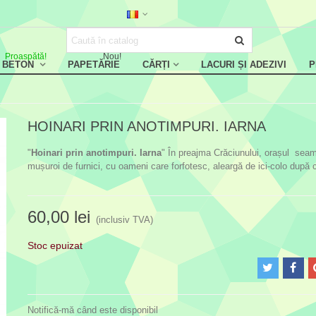
Proaspătă!
Nou!
, BETON
PAPETĂRIE
CĂRȚI
LACURI ȘI ADEZIVI
P
HOINARI PRIN ANOTIMPURI. IARNA
"
Hoinari prin anotimpuri. Iarna
" În preajma Crăciunului, orașul sea
mușuroi de furnici, cu oameni care forfotesc, aleargă de ici-colo după 
60,00 lei
(inclusiv TVA)
Stoc epuizat
Notifică-mă când este disponibil