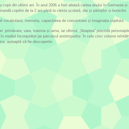
ru copii din ultimii ani. În anul 2006 a fost aleasă cartea anului în Germania 
mandă copiilor de la 2 ani până la vârsta școlară, dar și părinților și bunicilor.
bil vocabularul, memoria, capacitatea de concentrare și imaginația copilului.
i: primăvara, vara, toamna și iarna, iar ultimul, „Noaptea” prezintă personajele
în mediul înconjurător pe parcursul anotimpurilor. În cele cinci volume reîntâ
ice, așteaptă să fie descoperite.