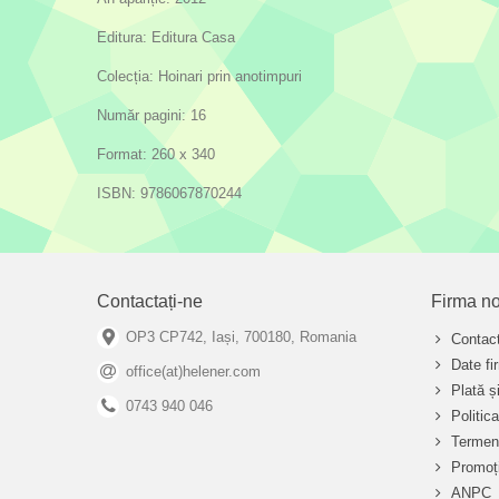
Editura: Editura Casa
Colecția: Hoinari prin anotimpuri
Număr pagini: 16
Format: 260 x 340
ISBN: 9786067870244
Contactați-ne
Firma no
OP3 CP742, Iași, 700180, Romania
Contact
Date fi
office(at)helener.com
Plată și
0743 940 046
Politic
Termeni
Promoți
ANPC