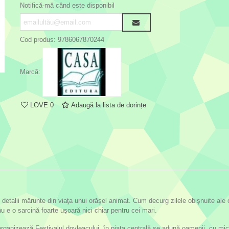
Notifică-mă când este disponibil
Cod produs:
9786067870244
Marcă:
LOVE
0
Adaugă la lista de dorințe
 detalii mărunte din viaţa unui orăşel animat. Cum decurg zilele obişnuite ale
 e o sarcină foarte uşoară nici chiar pentru cei mari.
organizează Festivalul dovleacului, în piaţa centrală se adună oamenii, cu mic