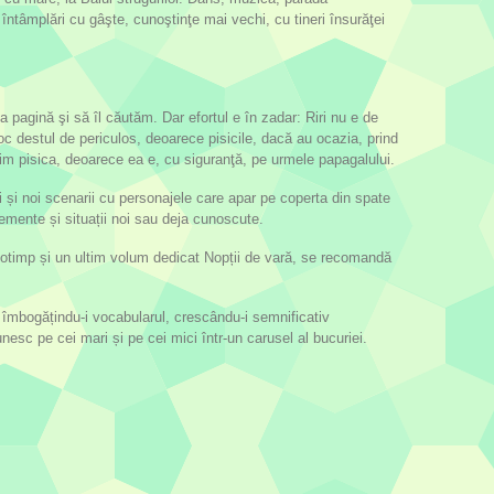
întâmplări cu gâşte, cunoştinţe mai vechi, cu tineri însurăţei
pagină şi să îl căutăm. Dar efortul e în zadar: Riri nu e de
joc destul de periculos, deoarece pisicile, dacă au ocazia, prind
rim pisica, deoarece ea e, cu siguranţă, pe urmele papagalului.
oi și noi scenarii cu personajele care apar pe coperta din spate
 elemente și situații noi sau deja cunoscute.
 anotimp și un ultim volum dedicat Nopții de vară, se recomandă
i, îmbogățindu-i vocabularul, crescându-i semnificativ
nesc pe cei mari și pe cei mici într-un carusel al bucuriei.