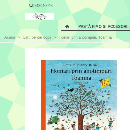
0743940046
PASTĂ FIMO ȘI ACCESORII
Acasă
>
Cărți pentru copii
>
Hoinari prin anotimpuri. Toamna