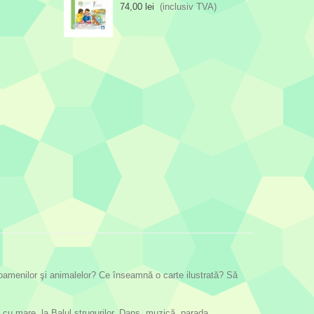
74,00 lei
(inclusiv TVA)
 oamenilor şi animalelor? Ce înseamnă o carte ilustrată? Să
 cu mare, la Balul strugurilor. Dans, muzică, parada