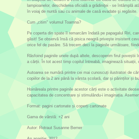
lampioanelor, deschiderea oficială a grădiniţei - se întâmplă a
în voiaj de nuntă sau cu animale de casă evadate şi regăsite.
Cum „citim" volumul Toamna?
Pe coperta din spate îl remarcăm îndată pe papagalul Riri, car
găsit! Se observă însă că pisica neagră priveşte insistent ceva.
orice fel de pasăre. Să trecem deci la paginile următoare, fiin
Răsfoind paginile unele după altele, descoperim firul poveștii î
a cărții. În tot acest timp copilul întreabă, imaginează situații
Autoarea se numără printre cei mai cunoscuți ilustratori de căr
copiilor de la 2 ani până la vârsta școlară, dar și părinților și bu
Hoinăreala printre paginile acestor cărți este o activitate deos
capacitatea de concentrare și stimulându-i imaginația. Asemeni u
Format: pagini cartonate și coperți cartonate
Gama de vârstă: +2 ani
Autor: Rotraut Susanne Berner
An apariție: 2012