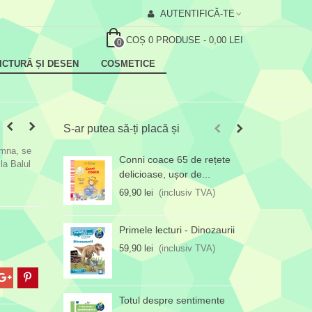
AUTENTIFICĂ-TE
COȘ
0
PRODUSE
-
0,00 LEI
0
ICTURĂ ȘI DESEN
COSMETICE
S-ar putea să-ți placă și
oamna, se
Conni coace 65 de rețete
T
la Balul
delicioase, ușor de...
7
69,90 lei
(inclusiv TVA)
Primele lecturi - Dinozaurii
59,90 lei
(inclusiv TVA)
Totul despre sentimente