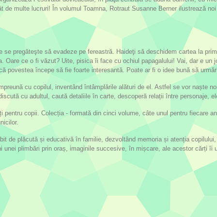
tât de multe lucruri! În volumul Toamna, Rotraut Susanne Berner ilustrează noi 
e se pregăteşte să evadeze pe fereastră. Haideţi să deschidem cartea la prima 
 Oare ce o fi văzut? Uite, pisica îi face cu ochiul papagalului! Vai, dar e un 
dcă povestea începe să fie foarte interesantă. Poate ar fi o idee bună să urmă
mpreună cu copilul, inventând întâmplările alături de el. Astfel se vor naște n
, discută cu adultul, caută detaliile în carte, descoperă relații între personaje,
ți pentru copii. Colecția - formată din cinci volume, câte unul pentru fiecare
nicilor.
ebit de plăcută și educativă în familie, dezvoltând memoria și atenția copilulu
nei plimbări prin oraș, imaginile succesive, în mișcare, ale acestor cărți îi u