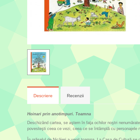
Descriere
Recenzii
Hoinari prin anotimpuri. Toamna
Deschizând cartea, se aştern în faţa ochilor noştri nenumărate
povesteşti ceea ce vezi, ceea ce se întâmplă cu personajele nu
În orăşelul de Nicăieri a venit toamna. La Casa de Cultură se 