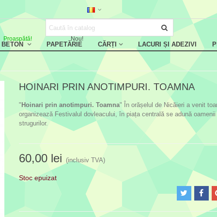
Proaspătă!
Nou!
, BETON
PAPETĂRIE
CĂRȚI
LACURI ȘI ADEZIVI
P
HOINARI PRIN ANOTIMPURI. TOAMNA
"
Hoinari prin anotimpuri. Toamna
" În orășelul de Nicăieri a venit t
organizează Festivalul dovleacului, în piața centrală se adună oamenii 
strugurilor.
60,00 lei
(inclusiv TVA)
Stoc epuizat