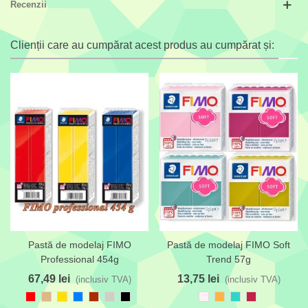
Recenzii
Clienții care au cumpărat acest produs au cumpărat și:
Pastă de modelaj FIMO
Pastă de modelaj FIMO Soft
Professional 454g
Trend 57g
67,49 lei
13,75 lei
(inclusiv TVA)
(inclusiv TVA)
Roșu
Maro
Auriu
Albastru
Maro
Gri
Negru
Roz
Portocaliu
Albastru
Roșu
deschis
deschis
azur
roșcat
pastel
pal
pastel
turcoaz
carmin