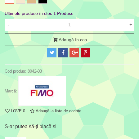
zăpadă
șampanie
deschis
Ultimele produse în stoc
1 Produse
-
+
Adaugă în coș
Cod produs:
8042-03
Marcă:
LOVE
0
Adaugă la lista de dorințe
S-ar putea să-ți placă și