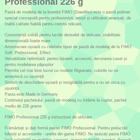
Professional 226 g
Pastă de modelaj de la brandul FIMO (Staedtler) este o pastă polimer
special concepută pentru profesioniști, artiști și utilizatori avansați, de
înaltă calitate fiabilă pentru cerințe ridicate.
Consistență solidă pentru lucrări deosebit de delicate; stabilitate
dimensională foarte mare
Amestecare ușoară cu celelalte tipuri de pastă de modelaj de la FIMO:
Soft, Professional, Effect
Versatilitate nelimitată: pentru bijuterii, accesorii, decorarea casei și
pentru modelarea păpușilor
Permite cel mai bine lucrul cu modele filigranate, culorile nu se
amestecă cu ușurință
Sistem de deschidere ușoară și resigilabilă pentru a nu se usca cu
ușurință
Pasta este Made in Germany
Conținutul pachetului: pastă de modelaj cu întărire la cuptor, pachet
mediu de 226 grame
FIMO Professional 226 g instrucțiuni de utilizare
Frământați și dați formă pastei FIMO Professional. Pentru prelucrări
folosiți și accesoriile - unelte din gama FIMO. Nu așezați pasta FIMO
încă neîntărită pe mobilier, covoare, materiale textile, parchet. Așezați