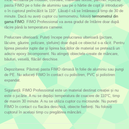
pasta FIMO pe o folie de aluminiu sau pe o hârtie de copt și introduceți-
o în cuptorul preîncălzit la 110°. Lăsați-l să se întărească timp de 30 de
minute. Dacă nu aveți cuptor cu termometru, folosiți
termometrul din
gama FIMO
. FIMO Professional va avea gradul de întărire doar după
răcire până la temperatura camerei.
Prelucrare ulterioară: Puteți începe prelucrarea ulterioară (pictare,
lăcuire, găurire, polizare, șlefuire) doar după ce obiectul s-a răcit. Pentru
lipirea pieselor rupte dar și lipirea bucăților de material se pretează un
adeziv epoxy bicomponent. Nu atingeți obiectele create de mâncare,
băuturi, veselă, flăcări deschise.
Depozitarea: Păstrați pasta FIMO rămasă în folie de aluminiu sau pungi
de PE. Nu aduceți FIMO în contact cu polistiren, PVC și polistiren
expandat.
Siguranță: FIMO Professional este un material destinat creației și nu
este o jucărie. A nu se depăși temperatura de coacere de 110°C, timp
de maxim 30 minute. A nu se utiliza cuptor cu microunde. Nu puneți
FIMO în contact cu flacăra deschisă, obiecte fierbinți. Nu folosiți
cuptorul în același timp cu pregătirea mâncării...