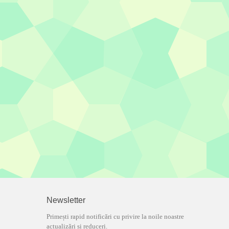
Newsletter
Primești rapid notificări cu privire la noile noastre
actualizări și reduceri.