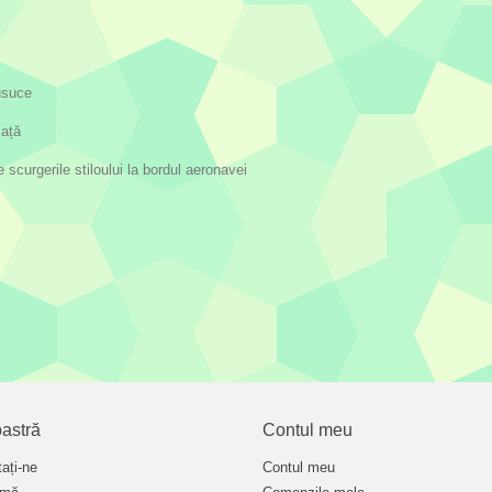
 usuce
iață
 scurgerile stiloului la bordul aeronavei
astră
Contul meu
ați-ne
Contul meu