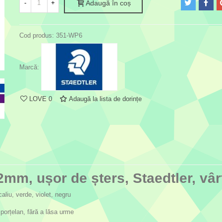
-
+
Adaugă în coș
Cod produs:
351-WP6
Marcă:
LOVE
0
Adaugă la lista de dorințe
mm, ușor de șters, Staedtler, vâr
caliu, verde, violet, negru
 porțelan, fără a lăsa urme