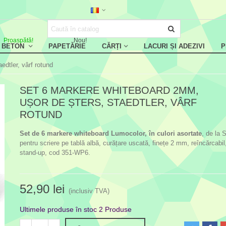
Proaspătă!
Nou!
, BETON
PAPETĂRIE
CĂRȚI
LACURI ȘI ADEZIVI
P
dtler, vârf rotund
SET 6 MARKERE WHITEBOARD 2MM,
UȘOR DE ȘTERS, STAEDTLER, VÂRF
ROTUND
Set de 6 markere whiteboard Lumocolor, în culori asortate
, de la S
pentru scriere pe tablă albă, curățare uscată, finețe 2 mm, reîncărcabil,
stand-up, cod 351-WP6.
52,90 lei
(inclusiv TVA)
Ultimele produse în stoc
2 Produse