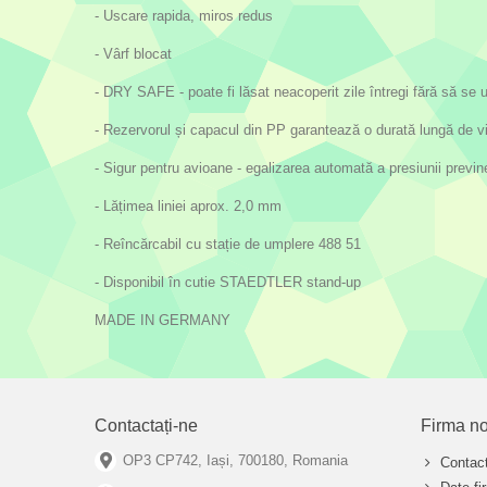
- Uscare rapida, miros redus
- Vârf blocat
- DRY SAFE - poate fi lăsat neacoperit zile întregi fără să se
- Rezervorul și capacul din PP garantează o durată lungă de v
- Sigur pentru avioane - egalizarea automată a presiunii previne
- Lățimea liniei aprox. 2,0 mm
- Reîncărcabil cu stație de umplere 488 51
- Disponibil în cutie STAEDTLER stand-up
MADE IN GERMANY
Contactați-ne
Firma no
OP3 CP742, Iași, 700180, Romania
Contact