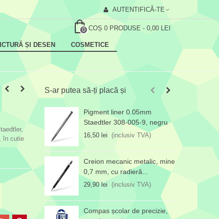
AUTENTIFICĂ-TE
COȘ
0
PRODUSE
-
0,00 LEI
0
ICTURĂ ȘI DESEN
COSMETICE
S-ar putea să-ți placă și
Pigment liner 0.05mm
C
Staedtler 308-005-9, negru
s
taedtler,
16,50 lei
(inclusiv TVA)
2
 în cutie
Creion mecanic metalic, mine
0,7 mm, cu radieră...
29,90 lei
(inclusiv TVA)
Compas școlar de precizie,