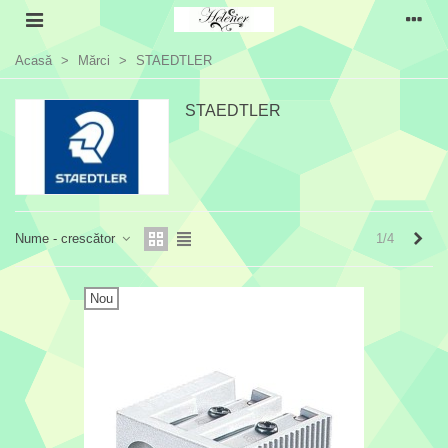
Acasă
>
Mărci
>
STAEDTLER
STAEDTLER
Urmă
1/4
Nume - crescător
Nou