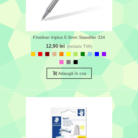
Fineliner triplus 0.3mm Staedtler 334
12,90 lei
(inclusiv TVA)
Galben
Roșu
Maron
Maro
Portocaliu
Galben
Verde
Verde
Albastru
Albastru
Violet
floarea-
deschis
deschis
cer
Roz
Gri
Negru
soarelui
aprins
Adaugă în coș