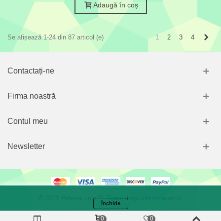
Adaugă în coș
Urmă
1
2
3
4
Se afișează 1-24 din 87 articol (e)
Contactați-ne
Firma noastră
Contul meu
Newsletter
© 2021 Helener.com™. Toate drepturile ne apartin.
închide
Folosim prăjiturele (cookie-uri) și tehnologii amețitoare pentru a-ți
0
0