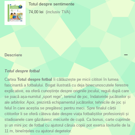
Totul despre sentimente
74,00 lei
(inclusiv TVA)
Descriere
Totul despre fotbal
Cartea
Totul despre fotbal
îi călăuzește pe micii cititori în lumea
fascinantă a fotbalului. Bogat ilustrată cu deja binecunoscutele ferestre
explicative, ea oferă cunoștințe despre originile jocului, reguli după care
se joacă așa-numitul „sport rege”, terenul de joc, îndatoririle jucătorilor și
ale arbitrilor. Apoi, prezintă echipamentul jucătorilor, tehnicile de joc și
felul în care aceștia se pregătesc pentru meci. Spre finalul cărții
cititorilor li se oferă câteva date despre viața fotbaliștilor profesioniști și
stadioanele care găzduiesc meciurile de cupă. Ca bonus, carte cuprinde
și un mini joc de fotbal cu ajutorul căruia copiii pot exersa loviturile de la
11 m, bineînțeles cu ajutorul degetelor.