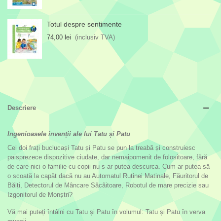
Totul despre sentimente
74,00 lei
(inclusiv TVA)
Descriere
Ingenioasele invenții ale lui Tatu și Patu
Cei doi frați buclucași Tatu și Patu se pun la treabă și construiesc
paisprezece dispozitive ciudate, dar nemaipomenit de folositoare, fără
de care nici o familie cu copii nu s-ar putea descurca. Cum ar putea să
o scoată la capăt dacă nu au Automatul Rutinei Matinale, Făuritorul de
Bălți, Detectorul de Mâncare Sâcâitoare, Robotul de mare precizie sau
Izgonitorul de Monștri?
Vă mai puteți întâlni cu Tatu și Patu în volumul: Tatu și Patu în verva