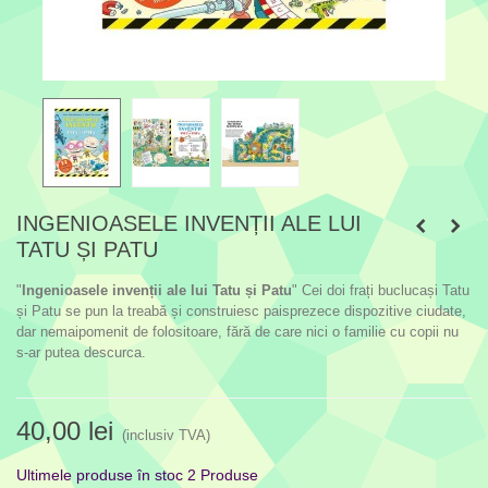
INGENIOASELE INVENȚII ALE LUI
TATU ȘI PATU
"
Ingenioasele invenții ale lui Tatu și Patu
" Cei doi frați buclucași Tatu
și Patu se pun la treabă și construiesc paisprezece dispozitive ciudate,
dar nemaipomenit de folositoare, fără de care nici o familie cu copii nu
s-ar putea descurca.
40,00 lei
(inclusiv TVA)
Ultimele produse în stoc
2 Produse