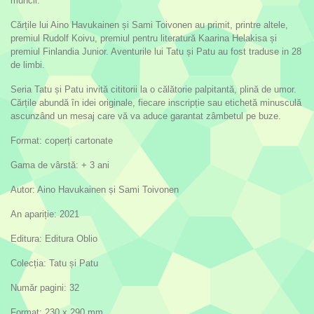
muncii.
Cărțile lui Aino Havukainen și Sami Toivonen au primit, printre altele,
premiul Rudolf Koivu, premiul pentru literatură Kaarina Helakisa și
premiul Finlandia Junior. Aventurile lui Tatu și Patu au fost traduse in 28
de limbi.
Seria Tatu și Patu invită cititorii la o călătorie palpitantă, plină de umor.
Cărțile abundă în idei originale, fiecare inscripție sau etichetă minusculă
ascunzând un mesaj care vă va aduce garantat zâmbetul pe buze.
Format: coperți cartonate
Gama de vârstă: + 3 ani
Autor: Aino Havukainen și Sami Toivonen
An apariție: 2021
Editura: Editura Oblio
Colecția: Tatu și Patu
Număr pagini: 32
Format: 230 x 290 mm