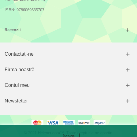
ISBN: 9786069535707
Recenzii
Contactați-ne
Firma noastră
Contul meu
Newsletter
© 2021 Helener.com™. Toate drepturile ne apartin.
închide