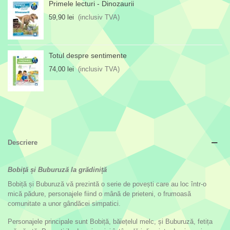
Primele lecturi - Dinozaurii
59,90 lei
(inclusiv TVA)
Totul despre sentimente
74,00 lei
(inclusiv TVA)
Descriere
Bobiță și Buburuză la grădiniță
Bobiță și Buburuză vă prezintă o serie de povești care au loc într-o
mică pădure, personajele fiind o mână de prieteni, o frumoasă
comunitate a unor gândăcei simpatici.
Personajele principale sunt Bobiță, băiețelul melc, și Buburuză, fetița