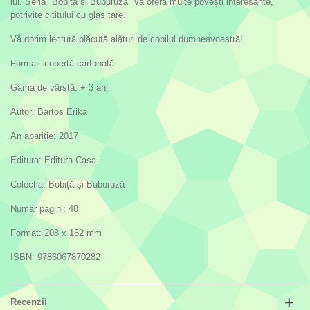
lui. Seria "Bobiță și Buburuză" vă oferă multe povești interesante,
potrivite cititului cu glas tare.
Vă dorim lectură plăcută alături de copilul dumneavoastră!
Format: copertă cartonată
Gama de vârstă: + 3 ani
Autor: Bartos Erika
An apariție: 2017
Editura: Editura Casa
Colecția: Bobiță și Buburuză
Număr pagini: 48
Format: 208 x 152 mm
ISBN: 9786067870282
Recenzii