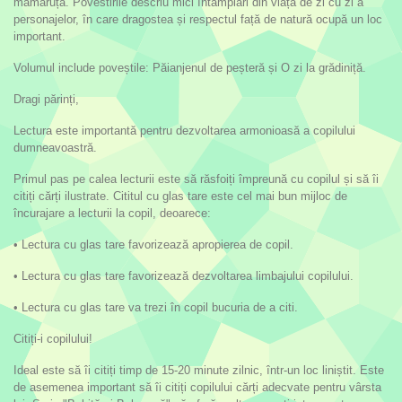
mămăruță. Povestirile descriu mici întâmplări din viața de zi cu zi a
personajelor, în care dragostea și respectul față de natură ocupă un loc
important.
Volumul include poveștile: Păianjenul de peșteră și O zi la grădiniță.
Dragi părinți,
Lectura este importantă pentru dezvoltarea armonioasă a copilului
dumneavoastră.
Primul pas pe calea lecturii este să răsfoiți împreună cu copilul și să îi
citiți cărți ilustrate. Cititul cu glas tare este cel mai bun mijloc de
încurajare a lecturii la copil, deoarece:
• Lectura cu glas tare favorizează apropierea de copil.
• Lectura cu glas tare favorizează dezvoltarea limbajului copilului.
• Lectura cu glas tare va trezi în copil bucuria de a citi.
Citiți-i copilului!
Ideal este să îi citiți timp de 15-20 minute zilnic, într-un loc liniștit. Este
de asemenea important să îi citiți copilului cărți adecvate pentru vârsta