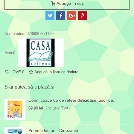
Adaugă în coș
Cod produs:
9786067871180
Marcă:
LOVE
0
Adaugă la lista de dorințe
S-ar putea să-ți placă și
Conni coace 65 de rețete delicioase, ușor de...
69,90 lei
(inclusiv TVA)
Primele lecturi - Dinozaurii