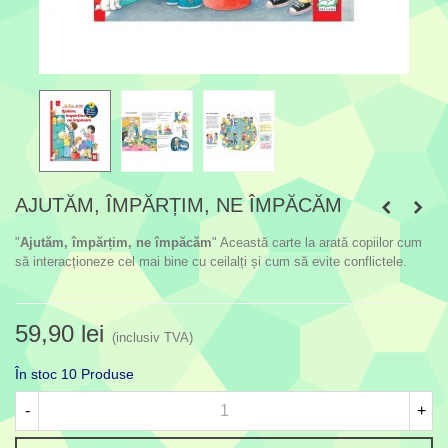
AJUTĂM, ÎMPĂRȚIM, NE ÎMPĂCĂM
"
Ajutăm, împărțim, ne împăcăm
" Această carte la arată copiilor cum
să interacționeze cel mai bine cu ceilalți și cum să evite conflictele.
59,90 lei
(inclusiv TVA)
În stoc
10 Produse
-
+