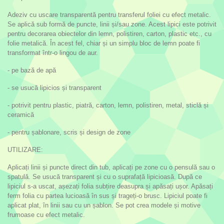
Adeziv cu uscare transparentă pentru transferul foliei cu efect metalic.
Se aplică sub formă de puncte, linii și/sau zone. Acest lipici este potrivit
pentru decorarea obiectelor din lemn, polistiren, carton, plastic etc., cu
folie metalică. În acest fel, chiar și un simplu bloc de lemn poate fi
transformat într-o lingou de aur.
- pe bază de apă
- se usucă lipicios și transparent
- potrivit pentru plastic, piatră, carton, lemn, polistiren, metal, sticlă și
ceramică
- pentru șablonare, scris și design de zone
UTILIZARE:
Aplicați linii și puncte direct din tub, aplicați pe zone cu o pensulă sau o
spatulă. Se usucă transparent și cu o suprafață lipicioasă. După ce
lipiciul s-a uscat, așezați folia subțire deasupra și apăsați ușor. Apăsați
ferm folia cu partea lucioasă în sus și trageți-o brusc. Lipiciul poate fi
aplicat plat, în linii sau cu un șablon. Se pot crea modele și motive
frumoase cu efect metalic.