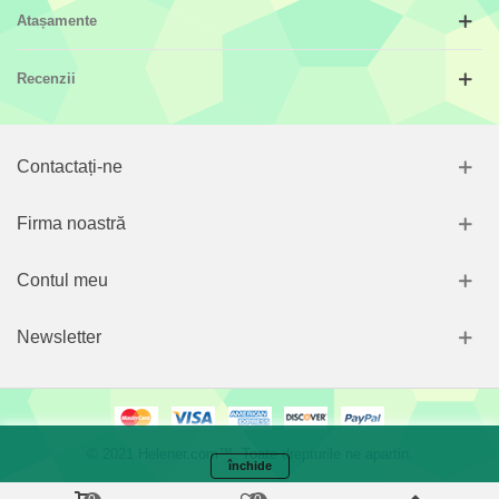
Atașamente
Recenzii
Contactați-ne
Firma noastră
Contul meu
Newsletter
© 2021 Helener.com™. Toate drepturile ne apartin.
închide
Folosim prăjiturele (cookie-uri) și tehnologii amețitoare pentru a-ți