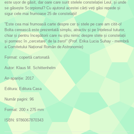
este ușor de găsit, dar oare care sunt stelele constelației Leul, și unde
se găsește Scorpionul? Cu ajutorul acestei cărți veți găsi repede și
sigur cele mai frumoase 25 de constelații!
”Este cea mai frumoasă carte despre cer și stele pe care am citit-o!
Bolta cerească este prezentată simplu, atractiv și pe înțelesul tuturor,
chiar și pentru începătorii care nu știu nimic despre stele și constelații
și pornesc în „cercetare” de la zero!” (Prof. Erika Lucia Suhay - membră
a Comitetului Național Român de Astronomie)
Format: copertă cartonată
Autor: Klaus M. Schittenhelm
An apariție: 2017
Editura: Editura Casa
Număr pagini: 96
Format: 200 x 275 mm
ISBN: 9786067870343