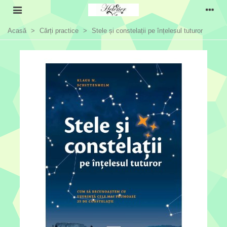
Acasă
>
Cărți practice
>
Stele și constelații pe înțelesul tuturor