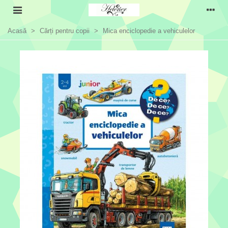
Acasă
>
Cărți pentru copii
>
Mica enciclopedie a vehiculelor