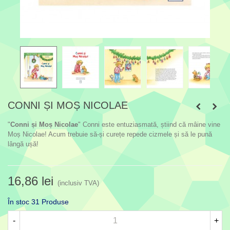
CONNI ȘI MOȘ NICOLAE
"
Conni și Moș Nicolae
" Conni este entuziasmată, știind că mâine vine
Moș Nicolae! Acum trebuie să-și curețe repede cizmele și să le pună
lângă ușă!
16,86 lei
(inclusiv TVA)
În stoc
31 Produse
-
+