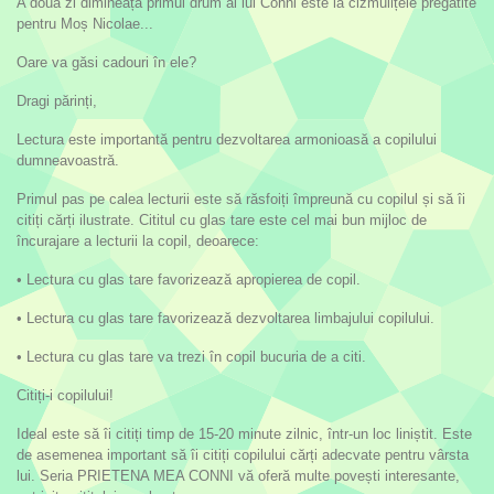
A doua zi dimineață primul drum al lui Conni este la cizmulițele pregătite
pentru Moș Nicolae...
Oare va găsi cadouri în ele?
Dragi părinți,
Lectura este importantă pentru dezvoltarea armonioasă a copilului
dumneavoastră.
Primul pas pe calea lecturii este să răsfoiți împreună cu copilul și să îi
citiți cărți ilustrate. Cititul cu glas tare este cel mai bun mijloc de
încurajare a lecturii la copil, deoarece:
• Lectura cu glas tare favorizează apropierea de copil.
• Lectura cu glas tare favorizează dezvoltarea limbajului copilului.
• Lectura cu glas tare va trezi în copil bucuria de a citi.
Citiți-i copilului!
Ideal este să îi citiți timp de 15-20 minute zilnic, într-un loc liniștit. Este
de asemenea important să îi citiți copilului cărți adecvate pentru vârsta
lui. Seria PRIETENA MEA CONNI vă oferă multe povești interesante,