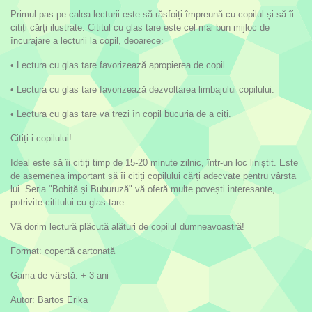
Primul pas pe calea lecturii este să răsfoiți împreună cu copilul și să îi
citiți cărți ilustrate. Cititul cu glas tare este cel mai bun mijloc de
încurajare a lecturii la copil, deoarece:
• Lectura cu glas tare favorizează apropierea de copil.
• Lectura cu glas tare favorizează dezvoltarea limbajului copilului.
• Lectura cu glas tare va trezi în copil bucuria de a citi.
Citiți-i copilului!
Ideal este să îi citiți timp de 15-20 minute zilnic, într-un loc liniștit. Este
de asemenea important să îi citiți copilului cărți adecvate pentru vârsta
lui. Seria "Bobiță și Buburuză" vă oferă multe povești interesante,
potrivite cititului cu glas tare.
Vă dorim lectură plăcută alături de copilul dumneavoastră!
Format: copertă cartonată
Gama de vârstă: + 3 ani
Autor: Bartos Erika