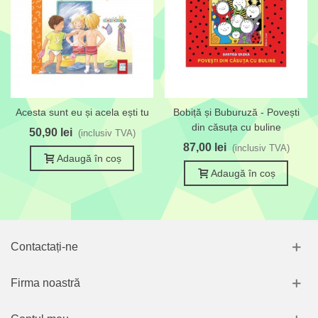
Acesta sunt eu și acela ești tu
Bobiță și Buburuză - Povești
din căsuța cu buline
50,90 lei
(inclusiv TVA)
87,00 lei
(inclusiv TVA)
Adaugă în coș
Adaugă în coș
Contactați-ne
Firma noastră