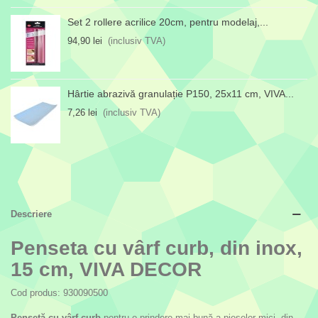
Set 2 rollere acrilice 20cm, pentru modelaj,...
94,90 lei
(inclusiv TVA)
Hârtie abrazivă granulație P150, 25x11 cm, VIVA...
7,26 lei
(inclusiv TVA)
Descriere
Penseta cu vârf curb, din inox,
15 cm, VIVA DECOR
Cod produs: 930090500
Pensetă cu vârf curb
pentru o prindere mai bună a pieselor mici, din