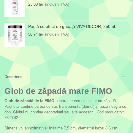
23,30 lei
(inclusiv TVA)
Pastă cu efect de gheață VIVA DECOR, 250ml
50,74 lei
(inclusiv TVA)
Descriere
Glob de zăpadă mare FIMO
Glob de zăpadă de la FIMO
pentru crearea globurilor cu zăpadă.
Pachetul conține partea de sus transparentă (domul) și baza neagră cu
dop. Globul nu conține decorațiuni sau alte accesorii! Cod producător:
8629-42.
Dimensiuni aproximative: înălțime 7,5 cm, diametrul bazei 8,6 cm.