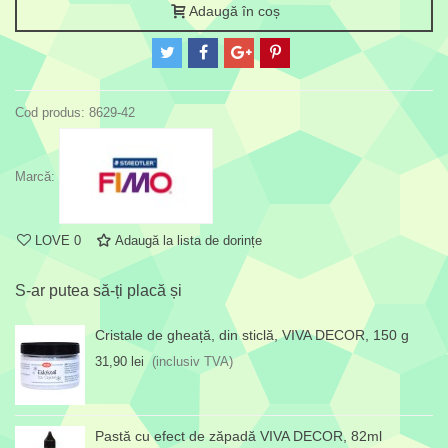
Adaugă în coș
Cod produs:
8629-42
Marcă:
LOVE
0
Adaugă la lista de dorințe
S-ar putea să-ți placă și
Cristale de gheață, din sticlă, VIVA DECOR, 150 g
31,90 lei
(inclusiv TVA)
Pastă cu efect de zăpadă VIVA DECOR, 82ml